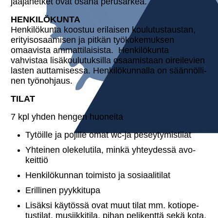
jaa­ja­het­ket ovat osana pe­rus­ar­kea.
HEN­KI­LÖ­KUN­TA
Hen­ki­lö­kun­ta koostuu erilaisen kou­lu­tus­taus­tan,
eri­tyis­osaa­mi­sen ja pitkän työ­ko­ke­muk­sen
omaavista am­mat­ti­lai­sis­ta. Hen­ki­lö­kun­ta
vahvistaa li­sä­kou­lu­tuk­sil­la osaa­mis­taan oi­rei­le­vien
lasten aut­ta­mi­ses­sa. Hen­ki­lö­kun­nal­la on sään­nöl­li­
nen työ­noh­jaus.
TILAT
7 kpl yhden hengen huoneita
Tytöille ja pojille omat wc-ja peseytymistilat
Yhteinen ole­ke­lu­ti­la, minkä yh­tey­des­sä avo­
keit­tiö
Hen­ki­lö­kun­nan toimisto ja so­si­aa­li­ti­lat
Erillinen pyyk­ki­tu­pa
Lisäksi käytössä ovat muut tilat mm. ko­tio­pe­
tus­ti­lat, musiik­ki­ti­la, pihan pe­li­kent­tä sekä kota.