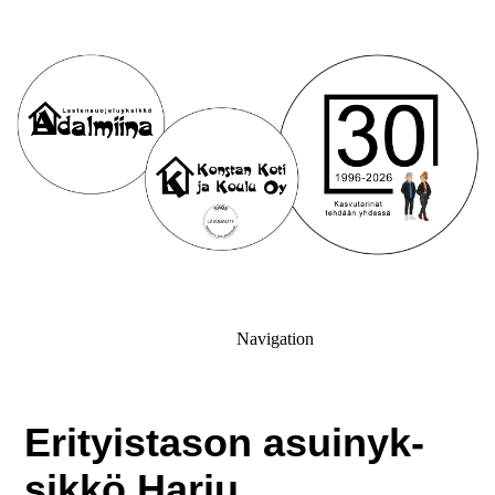
Navigation
Eri­tyis­ta­son asui­nyk­
sik­kö Harju