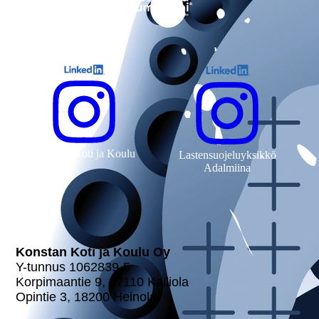
Konstan Koti ja Koulu
Lastensuojeluyksikkö
Adalmiina
Konstan Koti ja Koulu Oy
Y-tunnus 1062839-5
Kor­pi­maan­tie 9, 17110 Kalliola
Opintie 3, 18200 Heinola