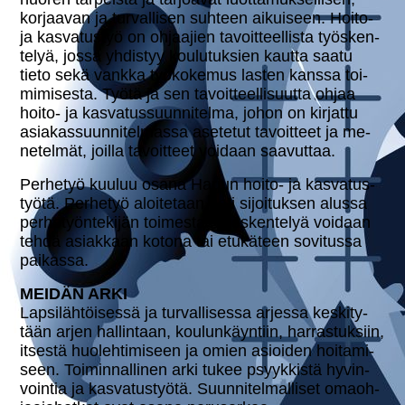
korjaavan ja tur­val­li­sen suhteen aikuiseen. Hoito-
ja kas­va­tus­työ on ohjaajien ta­voit­teel­lis­ta työs­ken­
te­lyä, jossa yhdistyy kou­lu­tuk­sien kautta saatu
tieto sekä vankka työ­ko­ke­mus lasten kanssa toi­
mimi­ses­ta. Työtä ja sen ta­voit­teel­li­suut­ta ohjaa
hoito- ja kas­va­tus­suun­ni­tel­ma, johon on kirjattu
asia­kas­suun­ni­tel­mas­sa asetetut ta­voit­teet ja me­
ne­tel­mät, joilla ta­voit­teet voidaan saavuttaa.
Perhetyö kuuluu osana Harjun hoito- ja kas­va­tus­
työ­tä. Perhetyö aloi­te­taan heti si­joi­tuk­sen alussa
per­he­työn­te­ki­jän toimesta. Työs­ken­te­lyä voidaan
tehdä asiakkaan kotona tai etukäteen sovitussa
paikassa.
MEIDÄN ARKI
Lap­si­läh­töi­ses­sä ja tur­val­li­ses­sa arjessa kes­ki­ty­
tään arjen hal­lin­taan, kou­lun­käyn­tiin, har­ras­tuk­siin,
itsestä huo­leh­ti­mi­seen ja omien asioiden hoi­ta­mi­
seen. Toi­min­nal­li­nen arki tukee psyyk­kis­tä hy­vin­
voin­tia ja kas­va­tus­työ­tä. Suun­ni­tel­mal­li­set omaoh­