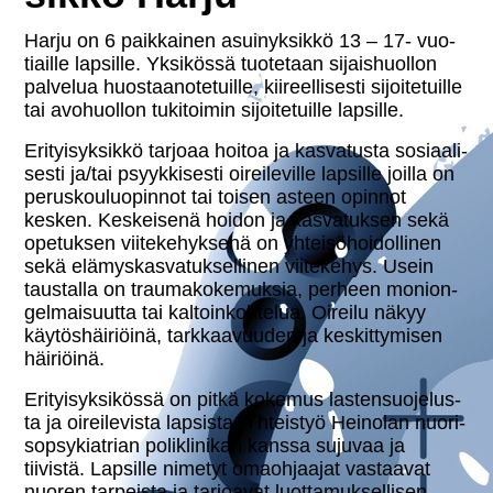
Harju on 6 paik­kai­nen asui­nyk­sik­kö 13 – 17- vuo­
tiail­le lapsille. Yksikössä tuotetaan si­jais­huol­lon
palvelua huos­taa­no­te­tuil­le, kii­reel­li­ses­ti si­joi­te­tuil­le
tai avo­huol­lon tu­ki­toi­min si­joi­te­tuil­le lapsille.
Eri­tyi­syk­sik­kö tarjoaa hoitoa ja kas­va­tus­ta so­si­aa­li­
ses­ti ja/tai psyyk­ki­ses­ti oi­rei­le­vil­le lapsille joilla on
pe­rus­kou­luo­pin­not tai toisen asteen opinnot
kesken. Kes­kei­se­nä hoidon ja kas­va­tuk­sen sekä
opetuksen vii­te­ke­hyk­se­nä on yh­tei­sö­hoi­dol­li­nen
sekä elä­mys­kas­va­tuk­sel­li­nen vii­te­ke­hys. Usein
taustalla on trau­ma­ko­ke­muk­sia, perheen mo­nion­
gel­mai­suut­ta tai kal­toin­koh­te­lua. Oireilu näkyy
käy­tös­häi­riöi­nä, tark­kaa­vuu­den ja kes­kit­ty­mi­sen
häiriöinä.
Eri­tyi­syk­si­kös­sä on pitkä kokemus las­ten­suo­je­lus­
ta ja oi­rei­le­vis­ta lapsista. Yhteistyö Heinolan nuo­ri­
sop­sy­kiat­rian po­likli­ni­kan kanssa sujuvaa ja
tiivistä. Lapsille nimetyt omaoh­jaa­jat vastaavat
nuoren tarpeista ja tarjoavat luot­ta­muk­sel­li­sen,