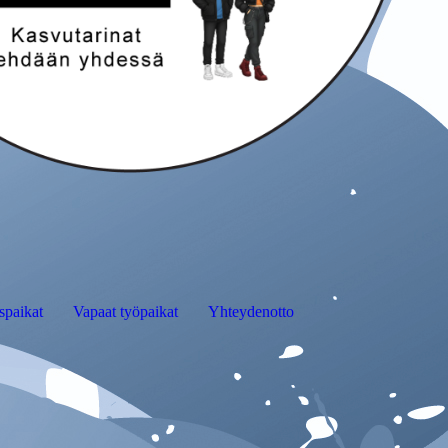
spaikat
Vapaat työpaikat
Yhteydenotto