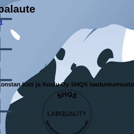
palaute
t
onstan Koti ja Koulu Oy SHQS laaduntunnust