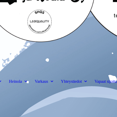
Heinola
Varkaus
Yhteystiedot
Vapaat sijoitu