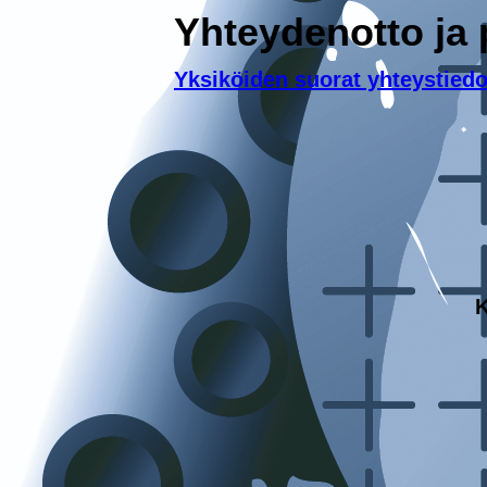
Yhteydenotto ja 
Yksiköiden suorat yhteystiedo
K