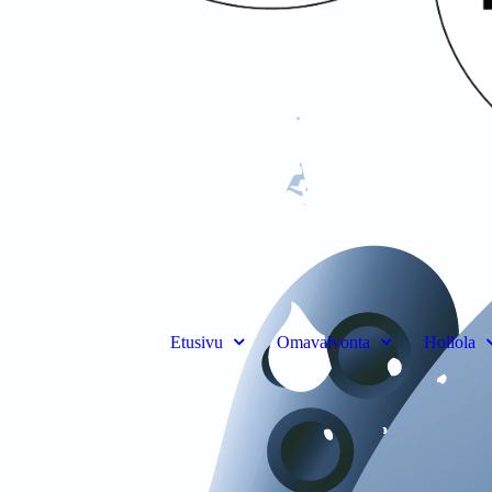
Etusivu
Omavalvonta
Hollola