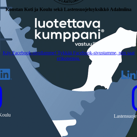
Konstan Koti ja Koulu sekä Lastensuojeluyksikkö Adalmiina
Käy Facebook-sivullamme! Tykkää Facebook-sivustamme, niin saat
erikoisetuja.
 Koulu
Lastensuoje